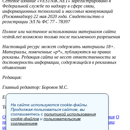
Сетевое издание «VESTNIK.NET» зарегистрировано в
Федеральной службе по надзору в сфере связи,
информационных технологий и массовых коммуникаций
(Роскомнадзор) 22 мая 2020 года. Свидетельство о
регистрации ЭЛ № ФС 77 - 78397
Полное или частичное использовании материалов сайта
vestnik.net возможно только после письменного разрешения
Настоящий ресурс может содержать материалы 18+.
Материалы, помеченные «р*», публикуются на правах
рекламы. Редакция сайта не несет ответственности за
достоверность информации, содержащейся в рекламных
объявлениях
Редакция:
Главный редактор: Боровов М.С.
E-mail: site@vestnik.net, reb.msk@yandex.ru
На сайте используются cookie-файлы.
Тел.: +7 (921) 720-00-97
Продолжая пользоваться сайтом, вы
соглашаетесь с
политикой использования
Общество
Экономика
Контакты
В мире
Происшествия
О
cookie-файлов
и
пользовательским
проекте
Шоу-бизнес
Политика
Пресс-релизы
Политика
соглашением
.
использования cookie-файлов