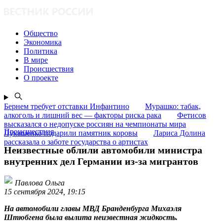
Общество
Экономика
Политика
В мире
Происшествия
О проекте
Бернем требует отставки Инфантино
Мурашко: табак,
алкоголь и лишний вес — факторы риска рака
Фетисов
высказался о недопуске россиян на чемпионаты мира
Происшествия
Лукашенко подарили памятник коровы
Лариса Долина
рассказала о заботе государства о артистах
Неизвестные облили автомобили министра
внутренних дел Германии из-за мигрантов
Павлова Ольга
15 сентября 2024, 19:15
На автомобили главы МВД Бранденбурга Михаэля
Штюбгена была вылита неизвестная жидкость.