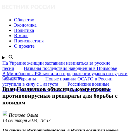
Общество
Экономика
Политика
В мире
Происшествия
О проекте
На Украине женщин заставили извиняться за русские
песни
Названы последствия наводнения в Приморье
В Минобороны РФ заявили о продолжении ударов по судам и
Общество
портам Украины
Новые правила ОСАГО в России
уступили в силу с 1 августа
Российские военные
Врач Поздняков объяснил, кому нужны
ликвидировали технику ВСУ в Донецкой Республике
противовирусные препараты для борьбы с
ковидом
Павлова Ольга
13 сентября 2024, 18:37
По данным Роспотребнадзора, в России возникли новые