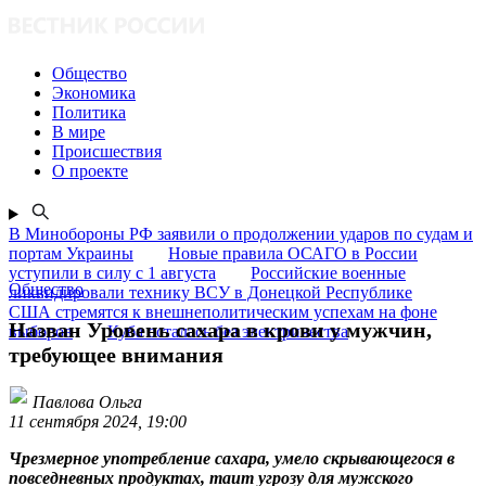
Общество
Экономика
Политика
В мире
Происшествия
О проекте
В Минобороны РФ заявили о продолжении ударов по судам и
портам Украины
Новые правила ОСАГО в России
уступили в силу с 1 августа
Российские военные
Общество
ликвидировали технику ВСУ в Донецкой Республике
США стремятся к внешнеполитическим успехам на фоне
Назван Уровень сахара в крови у мужчин,
выборов
Куба осталась без электричества
требующее внимания
Павлова Ольга
11 сентября 2024, 19:00
Чрезмерное употребление сахара, умело скрывающегося в
повседневных продуктах, таит угрозу для мужского