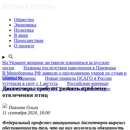
Общество
Экономика
Политика
В мире
Происшествия
О проекте
На Украине женщин заставили извиняться за русские
песни
Названы последствия наводнения в Приморье
В Минобороны РФ заявили о продолжении ударов по судам и
Общество
портам Украины
Новые правила ОСАГО в России
уступили в силу с 1 августа
Российские военные
Диспетчеры требуют решить проблему
ликвидировали технику ВСУ в Донецкой Республике
отвлечения птиц
Павлова Ольга
11 сентября 2024, 18:00
Федеральный профсоюз авиационных диспетчеров выразил
обеспокоенность тем, что на них возложили обязанность