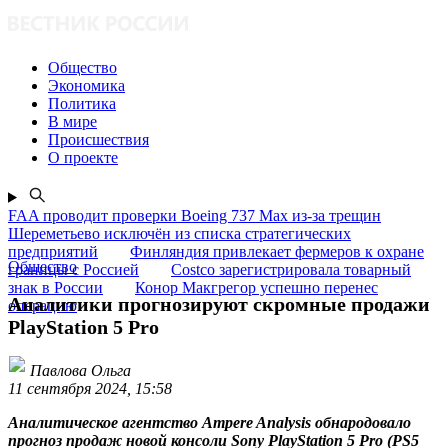
Общество
Экономика
Политика
В мире
Происшествия
О проекте
FAA проводит проверки Boeing 737 Max из-за трещин
Шереметьево исключён из списка стратегических
предприятий
Финляндия привлекает фермеров к охране
Общество
границы с Россией
Costco зарегистрировала товарный
знак в России
Конор Макгрегор успешно перенес
Аналитики прогнозируют скромные продажи
операцию
PlayStation 5 Pro
Павлова Ольга
11 сентября 2024, 15:58
Аналитическое агентство Ampere Analysis обнародовало
прогноз продаж новой консоли Sony PlayStation 5 Pro (PS5