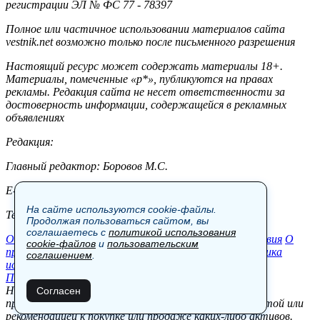
регистрации ЭЛ № ФС 77 - 78397
Полное или частичное использовании материалов сайта
vestnik.net возможно только после письменного разрешения
Настоящий ресурс может содержать материалы 18+.
Материалы, помеченные «р*», публикуются на правах
рекламы. Редакция сайта не несет ответственности за
достоверность информации, содержащейся в рекламных
объявлениях
Редакция:
Главный редактор: Боровов М.С.
E-mail: site@vestnik.net, reb.msk@yandex.ru
На сайте используются cookie-файлы.
Тел.: +7 (921) 720-00-97
Продолжая пользоваться сайтом, вы
соглашаетесь с
политикой использования
Общество
Экономика
Контакты
В мире
Происшествия
О
cookie-файлов
и
пользовательским
проекте
Шоу-бизнес
Политика
Пресс-релизы
Политика
соглашением
.
использования cookie-файлов
Пользовательское соглашение
Новости, аналитика, прогнозы и другие материалы,
Согласен
представленные на данном сайте, не являются офертой или
рекомендацией к покупке или продаже каких-либо активов.