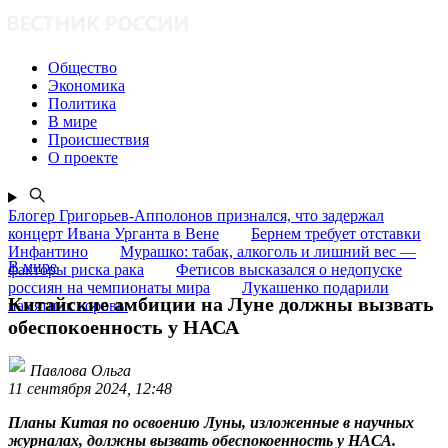
Общество
Экономика
Политика
В мире
Происшествия
О проекте
Блогер Григорьев-Апполонов признался, что задержал
концерт Ивана Урганта в Вене
Бернем требует отставки
Инфантино
Мурашко: табак, алкоголь и лишний вес —
В мире
факторы риска рака
Фетисов высказался о недопуске
россиян на чемпионаты мира
Лукашенко подарили
Китайские амбиции на Луне должны вызвать
памятник коровы
обеспокоенность у НАСА
Павлова Ольга
11 сентября 2024, 12:48
Планы Китая по освоению Луны, изложенные в научных
журналах, должны вызвать обеспокоенность у НАСА.