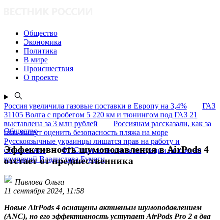
Общество
Экономика
Политика
В мире
Происшествия
О проекте
Россия увеличила газовые поставки в Европу на 3,4%
ГАЗ
31105 Волга с пробегом 5 220 км и тюнингом под ГАЗ 21
выставлена за 3 млн рублей
Россиянам рассказали, как за
Общество
пять минут оценить безопасность пляжа на море
Русскоязычные украинцы лишатся прав на работу и
Эффективность шумоподавления в AirPods 4
образование
ФНС приостановила операции по счетам
компаний Владислава Бумаги
отстает от предшественника
Павлова Ольга
11 сентября 2024, 11:58
Новые AirPods 4 оснащены активным шумоподавлением
(ANC), но его эффективность уступает AirPods Pro 2 в два