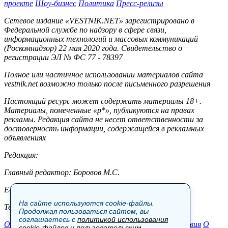
проекте
Шоу-бизнес
Политика
Пресс-релизы
Сетевое издание «VESTNIK.NET» зарегистрировано в
Федеральной службе по надзору в сфере связи,
информационных технологий и массовых коммуникаций
(Роскомнадзор) 22 мая 2020 года. Свидетельство о
регистрации ЭЛ № ФС 77 - 78397
Полное или частичное использовании материалов сайта
vestnik.net возможно только после письменного разрешения
Настоящий ресурс может содержать материалы 18+.
Материалы, помеченные «р*», публикуются на правах
рекламы. Редакция сайта не несет ответственности за
достоверность информации, содержащейся в рекламных
объявлениях
Редакция:
Главный редактор: Боровов М.С.
E-mail: site@vestnik.net, reb.msk@yandex.ru
На сайте используются cookie-файлы.
Тел.: +7 (921) 720-00-97
Продолжая пользоваться сайтом, вы
соглашаетесь с
политикой использования
Общество
Экономика
Контакты
В мире
Происшествия
О
cookie-файлов
и
пользовательским