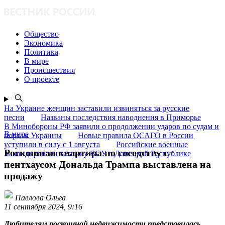
Общество
Экономика
Политика
В мире
Происшествия
О проекте
На Украине женщин заставили извиняться за русские
песни
Названы последствия наводнения в Приморье
В Минобороны РФ заявили о продолжении ударов по судам и
В мире
портам Украины
Новые правила ОСАГО в России
уступили в силу с 1 августа
Российские военные
Роскошная квартира по соседству с
ликвидировали технику ВСУ в Донецкой Республике
пентхаусом Дональда Трампа выставлена на
продажу
Павлова Ольга
11 сентября 2024, 9:16
Любителям роскошной недвижимости представилась