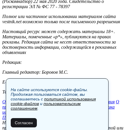
(Роскомнадзор) 22 мая 2020 года. Свидетельство о
регистрации ЭЛ № ФС 77 - 78397
Полное или частичное использовании материалов сайта
vestnik.net возможно только после письменного разрешения
Настоящий ресурс может содержать материалы 18+.
Материалы, помеченные «р*», публикуются на правах
рекламы. Редакция сайта не несет ответственности за
достоверность информации, содержащейся в рекламных
объявлениях
Редакция:
Главный редактор: Боровов М.С.
E-mail: site@vestnik.net, reb.msk@yandex.ru
На сайте используются cookie-файлы.
Тел.: +7 (921) 720-00-97
Продолжая пользоваться сайтом, вы
соглашаетесь с
политикой использования
Общество
Экономика
Контакты
В мире
Происшествия
О
cookie-файлов
и
пользовательским
проекте
Шоу-бизнес
Политика
Пресс-релизы
Политика
соглашением
.
использования cookie-файлов
Пользовательское соглашение
Новости, аналитика, прогнозы и другие материалы,
Согласен
представленные на данном сайте, не являются офертой или