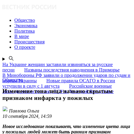
Общество
Экономика
Политика
В мире
Происшествия
О проекте
На Украине женщин заставили извиняться за русские
песни
Названы последствия наводнения в Приморье
В Минобороны РФ заявили о продолжении ударов по судам и
Общество
портам Украины
Новые правила ОСАГО в России
уступили в силу с 1 августа
Российские военные
Изменение тона лица названо скрытым
ликвидировали технику ВСУ в Донецкой Республике
признаком инфаркта у пожилых
Павлова Ольга
10 сентября 2024, 14:59
Новое исследование показывает, что изменение цвета лица
у пожилых людей может быть ранним признаком