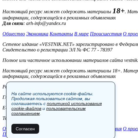
18+
Настоящий ресурс может содержать материалы
. Мат
информации, содержащейся в рекламных объявлениях
Для связи
: arh-info@yandex.ru
Общество
Экономика
Контакты
В мире
Происшествия
О прое
Сетевое издание «VESTNIK.NET» зарегистрировано в Федерально
Свидетельство о регистрации ЭЛ № ФС 77 - 78397
Полное или частичное использовании материалов сайта vestnik
Настоящий ресурс может содержать материалы 18+. Материал
информации, содержащейся в рекламных объявлениях
Редакция:
На сайте используются cookie-файлы.
Главный редактор: Боровов М.С.
Продолжая пользоваться сайтом, вы
соглашаетесь с
политикой использования
E-mail: site@vestnik.net, reb.msk@yandex.ru
cookie-файлов
и
пользовательским
соглашением
.
Тел.: +7 (921) 720-00-97
Общество
Экономика
Контакты
В мире
Происшествия
О прое
Согласен
Пользовательское соглашение