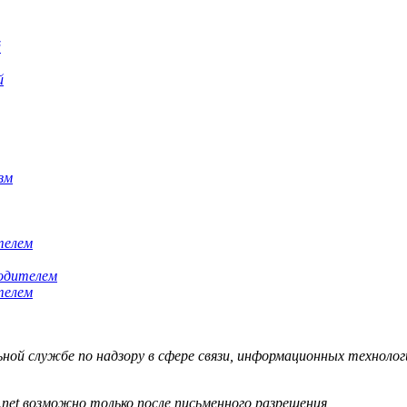
й
зм
телем
телем
й службе по надзору в сфере связи, информационных технологий
.net возможно только после письменного разрешения