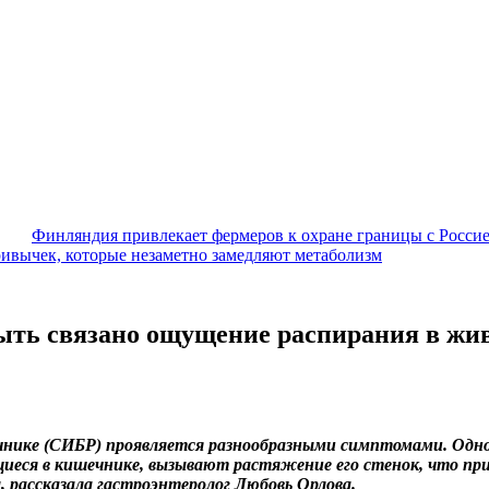
Финляндия привлекает фермеров к охране границы с Росси
ивычек, которые незаметно замедляют метаболизм
быть связано ощущение распирания в жи
чнике (СИБР) проявляется разнообразными симптомами. Одно
щиеся в кишечнике, вызывают растяжение его стенок, что пр
 рассказала гастроэнтеролог Любовь Орлова.