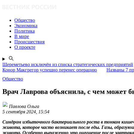
Общество
Экономика
Политика
В мире
Происшествия
О проекте
Шереметьево исключён из списка стратегических предприятий
Конор Макгрегор успешно перенес операцию
Названы 7 пр
Общество
Врач Лаврова объяснила, с чем может 
Павлова Ольга
5 сентября 2024, 15:54
Синдром избыточного бактериального роста в тонком кише
живота, которое часто возникает после еды. Газы, образую
живота. Особенно выраженно это ощущение после завтрака,