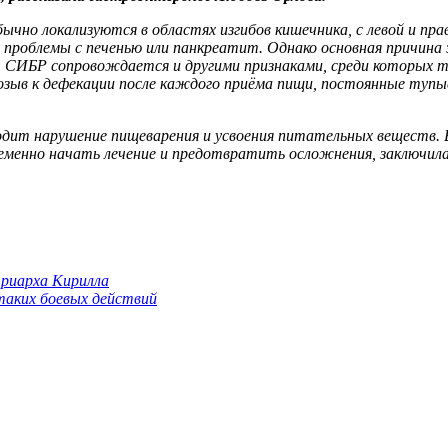
чно локализуются в областях изгибов кишечника, с левой и пра
а проблемы с печенью или панкреатит. Однако основная причин
 СИБР сопровождается и другими признаками, среди которых т
озыв к дефекации после каждого приёма пищи, постоянные тупы
одит нарушение пищеварения и усвоения питательных веществ.
менно начать лечение и предотвратить осложнения, заключила
триарха Кирилла
 таких боевых действий