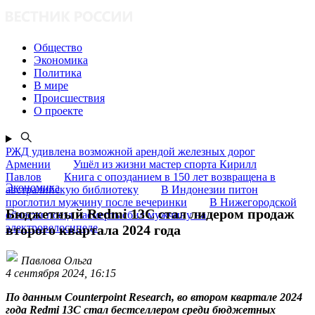
Общество
Экономика
Политика
В мире
Происшествия
О проекте
РЖД удивлена возможной арендой железных дорог
Армении
Ушёл из жизни мастер спорта Кирилл
Павлов
Книга с опозданием в 150 лет возвращена в
Экономика
австралийскую библиотеку
В Индонезии питон
проглотил мужчину после вечеринки
В Нижегородской
Бюджетный Redmi 13C стал лидером продаж
области поезд насмерть сбил мужчину на
электровелосипеде
второго квартала 2024 года
Павлова Ольга
4 сентября 2024, 16:15
По данным Counterpoint Research, во втором квартале 2024
года Redmi 13C стал бестселлером среди бюджетных