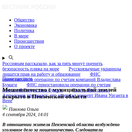
Общество
Экономика
Политика
В мире
Происшествия
О проекте
Россиянам рассказали, как за пять минут оценить
безопасность пляжа на море
Русскоязычные украинцы
лишатся прав на работу и образование
ФНС
Происшествия
приостановила операции по счетам компаний Владислава
Бумаги
ФНС приостановила операции по счетам
Мошенничество с муниципальной землей
компаний Владислава Бумаги
Блогер Григорьев-
Апполонов признался, что задержал концерт Ивана Урганта в
вскрыто в Пензенской области
Вене
Павлова Ольга
4 сентября 2024, 14:01
В отношении жителя Пензенской области возбуждено
уголовное дело за мошенничество. Следователи