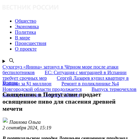
Общество
Экономика
Политика
В мире
Происшествия
О проекте
Сухогруз «Янина» затонул в Чёрном море после атаки
беспилотников
ЕС: Ситуация с миграцией в Испании
требует срочных мер
Сергей Лазарев купил квартиру в
В мире
Майами за $1 миллион
Ремонт в поликлинике №4
Новгородской области продолжается
Выпуск термочехлов
Священник в Португалии продает
начался в колонии Тверской области
освященное пиво для спасения древней
мечети
Павлова Ольга
2 сентября 2024, 15:19
В португальском городке Лориньян священник придумал