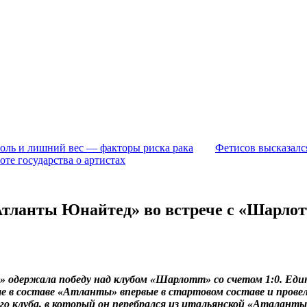
голь и лишний вес — факторы риска рака
Фетисов высказалс
оте государства о артистах
Атланты Юнайтед» во встрече с «Шарлот
одержала победу над клубом «Шарлотт» со счетом 1:0. Един
е в составе «Атланты» впервые в стартовом составе и пров
ого клуба, в который он перебрался из итальянской «Аталанты