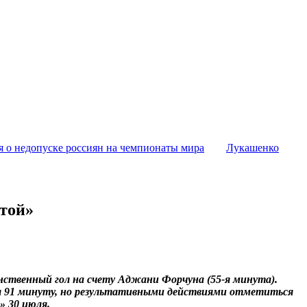
я о недопуске россиян на чемпионаты мира
Лукашенко
той»
ственный гол на счету Аджани Форчуна (55-я минута).
ел 91 минуту, но результативными действиями отметиться
» 30 июля.