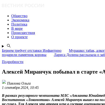
Общество
Экономика
Политика
В мире
Происшествия
О проекте
Бернем требует отставки Инфантино
Мурашко: табак, алко
подарили памятник коровы
Лариса Долина рассказала о заб
Подробности
Алексей Миранчук побывал в старте «
Павлова Ольга
1 сентября 2024, 10:45
В рамках регулярного чемпионата МЛС «Атланта Юнайтед» 
Воспитанник «Локомотива» Алексей Миранчук вышел на пол
не сумел. Для Алексея это вторая игра в составе американск