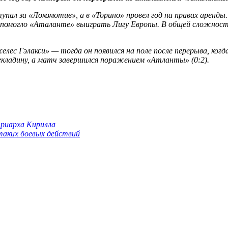
пал за «Локомотив», а в «Торино» провел год на правах аренды.
о помогло «Аталанте» выиграть Лигу Европы. В общей сложности
ес Гэлакси» — тогда он появился на поле после перерыва, когд
рекладину, а матч завершился поражением «Атланты» (0:2).
триарха Кирилла
 таких боевых действий