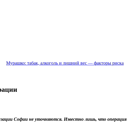
Мурашко: табак, алкоголь и лишний вес — факторы риска
рации
изации Софии не уточняются. Известно лишь, что операция