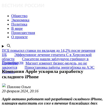
Общество
Экономика
Политика
В мире
Происшествия
О проекте
ПСБ повысил ставки по вкладам до 14,2% после решения
ЦБ
Эффективное лечение гепатита C в Херсонской
области
Спасатели нашли заблудшую грибницу в
Подробности
Приморье
Магнит изменит бизнес-модель, но не
закроется
Приостановка работы энергоблока на АЭС
Компания Apple ускорила разработку
«Пакш»
складного iPhone
Павлова Ольга
20 февраля 2024, 20:16
Apple активно работает над разработкой складного iPhone,
планируя выпустить его уже в течение ближайших двух