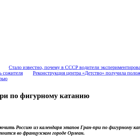
Стало известно, почему в СССР водители экспериментирова
ь сожителя
Реконструкция центра «Детство» получила поло
ерью
-при по фигурному катанию
ючить Россию из календаря этапов Гран-при по фигурному к
оится во французском городе Орлеан.