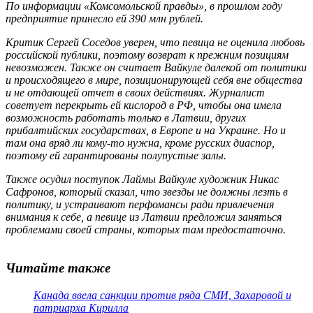
По информации «Комсомольской правды», в прошлом году
предприятие принесло ей 390 млн рублей.
Критик Сергей Соседов уверен, что певица не оценила любовь
российской публики, поэтому возврат к прежним позициям
невозможен. Также он считает Вайкуле далекой от политики
и происходящего в мире, позиционирующей себя вне общества
и не отдающей отчет в своих действиях. Журналист
советует перекрыть ей кислород в РФ, чтобы она имела
возможность работать только в Латвии, других
прибалтийских государствах, в Европе и на Украине. Но и
там она вряд ли кому-то нужна, кроме русских диаспор,
поэтому ей гарантированы полупустые залы.
Также осудил поступок Лаймы Вайкуле художник Никас
Сафронов, который сказал, что звезды не должны лезть в
политику, и устраивают перфомансы ради привлечения
внимания к себе, а певице из Латвии предложил заняться
проблемами своей страны, которых там предостаточно.
Читайте также
Канада ввела санкции против ряда СМИ, Захаровой и
патриарха Кирилла