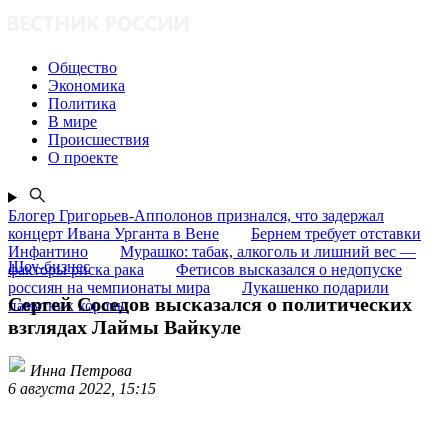
Общество
Экономика
Политика
В мире
Происшествия
О проекте
Блогер Григорьев-Апполонов признался, что задержал
концерт Ивана Урганта в Вене
Бернем требует отставки
Инфантино
Мурашко: табак, алкоголь и лишний вес —
Шоу-бизнес
факторы риска рака
Фетисов высказался о недопуске
россиян на чемпионаты мира
Лукашенко подарили
Сергей Соседов высказался о политических
памятник коровы
взглядах Лаймы Вайкуле
Инна Петрова
6 августа 2022, 15:15