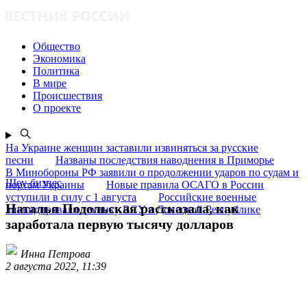
Общество
Экономика
Политика
В мире
Происшествия
О проекте
На Украине женщин заставили извиняться за русские
песни
Названы последствия наводнения в Приморье
В Минобороны РФ заявили о продолжении ударов по судам и
Шоу-бизнес
портам Украины
Новые правила ОСАГО в России
уступили в силу с 1 августа
Российские военные
Наталья Подольская рассказала, как
ликвидировали технику ВСУ в Донецкой Республике
заработала первую тысячу долларов
Инна Петрова
2 августа 2022, 11:39