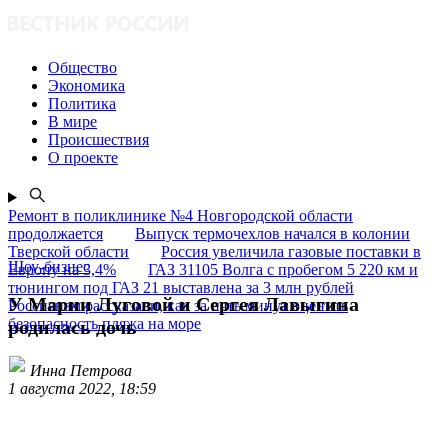
Общество
Экономика
Политика
В мире
Происшествия
О проекте
Ремонт в поликлинике №4 Новгородской области
продолжается
Выпуск термочехлов начался в колонии
Тверской области
Россия увеличила газовые поставки в
Шоу-бизнес
Европу на 3,4%
ГАЗ 31105 Волга с пробегом 5 220 км и
тюнингом под ГАЗ 21 выставлена за 3 млн рублей
У Марии Луговой и Сергея Лавыгина
Россиянам рассказали, как за пять минут оценить
безопасность пляжа на море
родилась дочь
Инна Петрова
1 августа 2022, 18:59