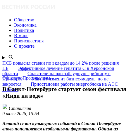
Общество
Экономика
Политика
В мире
Происшествия
О проекте
ПСБ повысил ставки по вкладам до 14,2% после решения
ЦБ
Эффективное лечение гепатита C в Херсонской
области
Спасатели нашли заблудшую грибницу в
ОбществоПресс-релизы
Приморье
Магнит изменит бизнес-модель, но не
закроется
Приостановка работы энергоблока на АЭС
В Санкт-Петербурге стартует сезон фестиваля
«Пакш»
«Инди на воде»
Станислав
9 июля 2026, 15:54
Летний сезон культурных событий в Санкт-Петербурге
вновь пополняется необычными форматами. Одним из