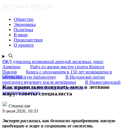
Общество
Экономика
Политика
В мире
Происшествия
О проекте
РЖД удивлена возможной арендой железных дорог
Армении
Ушёл из жизни мастер спорта Кирилл
Павлов
Книга с опозданием в 150 лет возвращена в
Общество
австралийскую библиотеку
В Индонезии питон
проглотил мужчину после вечеринки
В Нижегородской
Как правильно покупать мясо в летнюю
области поезд насмерть сбил мужчину на
электровелосипеде
жару: советы специалиста
Станислав
9 июля 2026, 10:31
Эксперт рассказал, как безопасно приобретать мясную
продукцию в жару и сохранить ее свежесть.