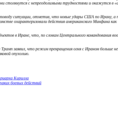
они столкнутся с непреодолимыми трудностями и окажутся в «а
поводу ситуации, отметив, что новые удары США по Ирану, а 
омстве охарактеризовали действия американского Минфина как
объектов в Иране, что, по словам Центрального командования в
Трамп заявил, что режим прекращения огня с Ираном больше не
аковой опухолью.
триарха Кирилла
 таких боевых действий