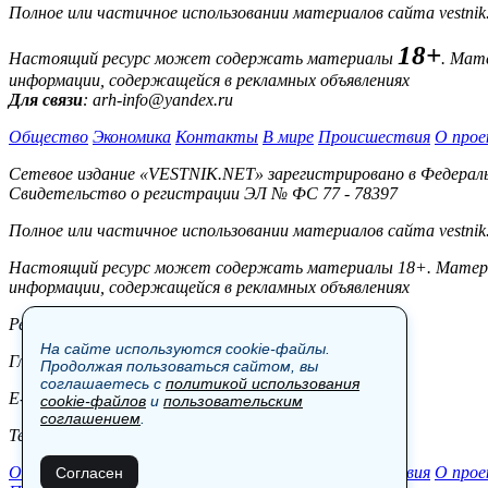
Полное или частичное использовании материалов сайта vestnik
18+
Настоящий ресурс может содержать материалы
. Мат
информации, содержащейся в рекламных объявлениях
Для связи
: arh-info@yandex.ru
Общество
Экономика
Контакты
В мире
Происшествия
О прое
Сетевое издание «VESTNIK.NET» зарегистрировано в Федерально
Свидетельство о регистрации ЭЛ № ФС 77 - 78397
Полное или частичное использовании материалов сайта vestnik
Настоящий ресурс может содержать материалы 18+. Материал
информации, содержащейся в рекламных объявлениях
Редакция:
На сайте используются cookie-файлы.
Главный редактор: Боровов М.С.
Продолжая пользоваться сайтом, вы
соглашаетесь с
политикой использования
E-mail: site@vestnik.net, reb.msk@yandex.ru
cookie-файлов
и
пользовательским
соглашением
.
Тел.: +7 (921) 720-00-97
Общество
Экономика
Контакты
В мире
Происшествия
О прое
Согласен