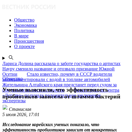
Общество
Экономика
Политика
В мире
Происшествия
О проекте
Лариса Долина рассказала о заботе государства о артистах
Науру сменило название и отозвало признание Южной
Осетии
Стало известно, почему в СССР водители
Общество
экспериментировали с водой в топливе автомобилей
Жительница Алтайского края предстанет перед судом за
Ученые выяснили, что эффективность
покушение на жизнь сожителя
Реконструкция центра
«Детство» получила положительное заключение
пробиотиков зависела от штамма бактерий
экспертизы
Станислав
5 июля 2026, 17:01
Исследование корейских ученых показало, что
эффективность пробиотиков зависит от конкретных