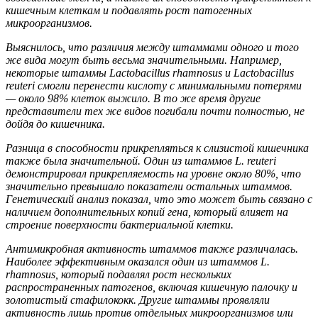
кишечным клеткам и подавлять рост патогенных
микроорганизмов.
Выяснилось, что различия между штаммами одного и того
же вида могут быть весьма значительными. Например,
некоторые штаммы Lactobacillus rhamnosus и Lactobacillus
reuteri смогли перенести кислоту с минимальными потерями
— около 98% клеток выжило. В то же время другие
представители тех же видов погибали почти полностью, не
дойдя до кишечника.
Разница в способности прикрепляться к слизистой кишечника
также была значительной. Один из штаммов L. reuteri
демонстрировал прикрепляемость на уровне около 80%, что
значительно превышало показатели остальных штаммов.
Генетический анализ показал, что это может быть связано с
наличием дополнительных копий гена, который влияет на
строение поверхности бактериальной клетки.
Антимикробная активность штаммов также различалась.
Наиболее эффективным оказался один из штаммов L.
rhamnosus, который подавлял рост нескольких
распространенных патогенов, включая кишечную палочку и
золотистый стафилококк. Другие штаммы проявляли
активность лишь против отдельных микроорганизмов или