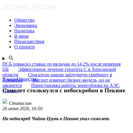
Общество
Экономика
Политика
В мире
Происшествия
О проекте
ПСБ повысил ставки по вкладам до 14,2% после решения
ЦБ
Эффективное лечение гепатита C в Херсонской
области
Спасатели нашли заблудшую грибницу в
В миреОбщество
Приморье
Магнит изменит бизнес-модель, но не
закроется
Приостановка работы энергоблока на АЭС
Самолет столкнулся с небоскребом в Пекине
«Пакш»
Станислав
26 июня 2026, 16:50
На небоскреб Чайна-Цзунь в Пекине упал самолет.