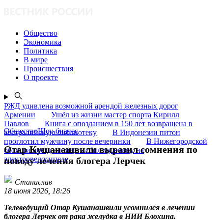
Общество
Экономика
Политика
В мире
Происшествия
О проекте
РЖД удивлена возможной арендой железных дорог
Армении
Ушёл из жизни мастер спорта Кирилл
Павлов
Книга с опозданием в 150 лет возвращена в
ОбществоШоу-бизнес
австралийскую библиотеку
В Индонезии питон
проглотил мужчину после вечеринки
В Нижегородской
Отар Кушанашвили выразил сомнения по
области поезд насмерть сбил мужчину на
электровелосипеде
поводу лечения блогера Лерчек
Станислав
18 июня 2026, 18:26
Телеведущий Отар Кушанашвили усомнился в лечении
блогера Лерчек от рака желудка в НИИ Блохина.