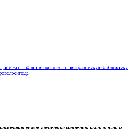
зданием в 150 лет возвращена в австралийскую библиотеку
тровелосипеде
 отмечают резкое увеличение солнечной активности и