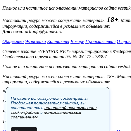
Полное или частичное использовании материалов сайта vestnik
18+
Настоящий ресурс может содержать материалы
. Мат
информации, содержащейся в рекламных объявлениях
Для связи
: arh-info@yandex.ru
Общество
Экономика
Контакты
В мире
Происшествия
О прое
Сетевое издание «VESTNIK.NET» зарегистрировано в Федерально
Свидетельство о регистрации ЭЛ № ФС 77 - 78397
Полное или частичное использовании материалов сайта vestnik
Настоящий ресурс может содержать материалы 18+. Материал
информации, содержащейся в рекламных объявлениях
Редакция:
На сайте используются cookie-файлы.
Главный редактор: Боровов М.С.
Продолжая пользоваться сайтом, вы
соглашаетесь с
политикой использования
E-mail: site@vestnik.net, reb.msk@yandex.ru
cookie-файлов
и
пользовательским
соглашением
.
Тел.: +7 (921) 720-00-97