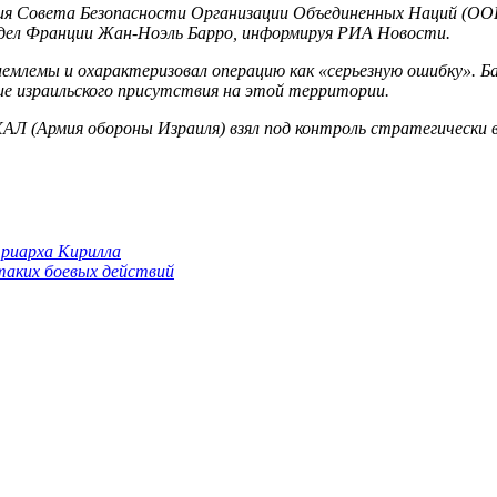
ния Совета Безопасности Организации Объединенных Наций (ООН
дел Франции Жан-Ноэль Барро, информируя РИА Новости.
емлемы и охарактеризовал операцию как «серьезную ошибку». Б
ие израильского присутствия на этой территории.
АЛ (Армия обороны Израиля) взял под контроль стратегически в
триарха Кирилла
 таких боевых действий