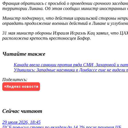
Франция обратилась с просьбой о проведении срочного заседа
территории Ливана. Об этом сообщил министр иностранных 
Министр подчеркнул, что действия израильской стороны непри
оправдать продолжение военных действий в Ливане и углублен
31 мая министр обороны Израиля Исраэль Кац заявил, что ЦАХ
расположена крепость крестоносцев Бофор.
Читайте также
Канада ввела санкции против ряда СМИ, Захаровой и па
Удивились: Западные наемники в Донбассе еще не видели
Поделитесь
:
+Яндекс новости
Сейчас читают
29 июля 2026, 18:45
ПСБ повысил ставки по вкладам до 14,2% после решения ЦБ