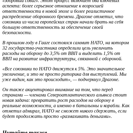
«здоровый сдвиг». Этот процесс включает два ключевых
аспекта: более серьезное отношение к возросшей
ответственности в новой эпохе и более реалистичное
распределение оборонного бремени. Драгоне отметил, что
союзники из числа европейских стран начали брать на себя
большую ответственность за обеспечение своей
безопасности.
В прошлом году в Гааге состоялся саммит НАТО, на котором
32 государства-участника определили цель увеличить
расходы на оборону до 3,5% от ВВП и выделить 1,5% от
ВВП на развитие инфраструктуры, связанной с обороной.
«Все союзники по НАТО движутся к 5%. Это значительное
увеличение, и это не просто риторика для выступлений. Мы
уже видим, как это происходит», — подчеркнул Драгоне.
Он также акцентировал внимание на том, что перед
странами — членами Североатлантического альянса стоит
новая задача: превратить рост расходов на оборону в
реальные возможности, а именно в батальоны и корабли. Как
отметил адмирал, НАТО не сможет никого сдержать, если
будет продолжать просто «размахивать деньгами».
Читайте также