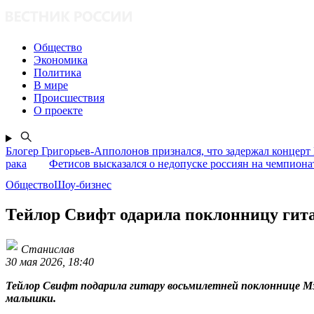
Общество
Экономика
Политика
В мире
Происшествия
О проекте
Блогер Григорьев-Апполонов признался, что задержал концерт
рака
Фетисов высказался о недопуске россиян на чемпион
ОбществоШоу-бизнес
Тейлор Свифт одарила поклонницу гита
Станислав
30 мая 2026, 18:40
Тейлор Свифт подарила гитару восьмилетней поклоннице Мэд
малышки.