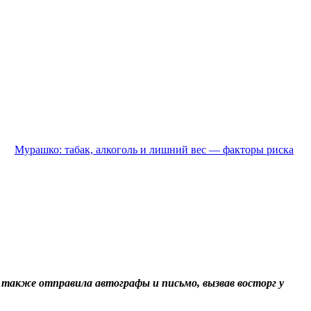
Мурашко: табак, алкоголь и лишний вес — факторы риска
 также отправила автографы и письмо, вызвав восторг у