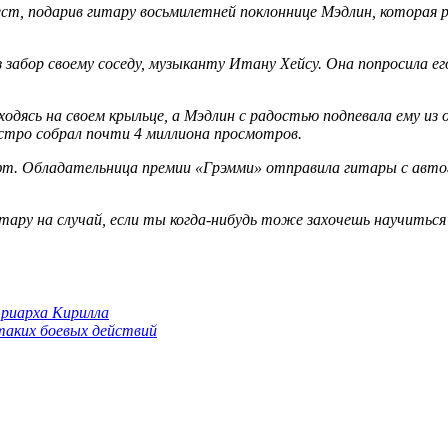
т, подарив гитару восьмилетней поклоннице Мэдлин, которая р
забор своему соседу, музыканту Итану Хейсу. Она попросила его
аходясь на своем крыльце, а Мэдлин с радостью подпевала ему и
ыстро собрал почти 4 миллиона просмотров.
ифт. Обладательница премии «Грэмми» отправила гитары с автог
ару на случай, если ты когда-нибудь тоже захочешь научиться 
триарха Кирилла
 таких боевых действий