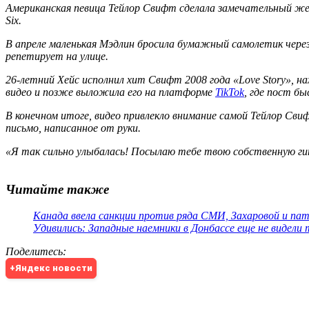
Американская певица Тейлор Свифт сделала замечательный жес
Six
.
В апреле маленькая Мэдлин бросила бумажный самолетик через 
репетирует на улице.
26-летний Хейс исполнил хит Свифт 2008 года «Love Story», н
видео и позже выложила его на платформе
TikTok
, где пост б
В конечном итоге, видео привлекло внимание самой Тейлор Св
письмо, написанное от руки.
«Я так сильно улыбалась! Посылаю тебе твою собственную гит
Читайте также
Канада ввела санкции против ряда СМИ, Захаровой и па
Удивились: Западные наемники в Донбассе еще не видели
Поделитесь
:
+Яндекс новости