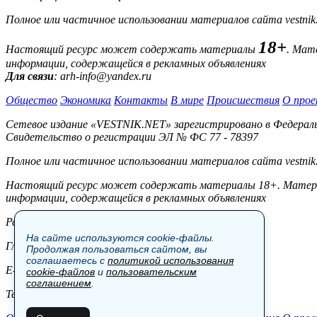
Полное или частичное использовании материалов сайта vestnik
18+
Настоящий ресурс может содержать материалы
. Мат
информации, содержащейся в рекламных объявлениях
Для связи
: arh-info@yandex.ru
Общество
Экономика
Контакты
В мире
Происшествия
О прое
Сетевое издание «VESTNIK.NET» зарегистрировано в Федерально
Свидетельство о регистрации ЭЛ № ФС 77 - 78397
Полное или частичное использовании материалов сайта vestnik
Настоящий ресурс может содержать материалы 18+. Материал
информации, содержащейся в рекламных объявлениях
Редакция:
На сайте используются cookie-файлы.
Главный редактор: Боровов М.С.
Продолжая пользоваться сайтом, вы
соглашаетесь с
политикой использования
E-mail: site@vestnik.net, reb.msk@yandex.ru
cookie-файлов
и
пользовательским
соглашением
.
Тел.: +7 (921) 720-00-97