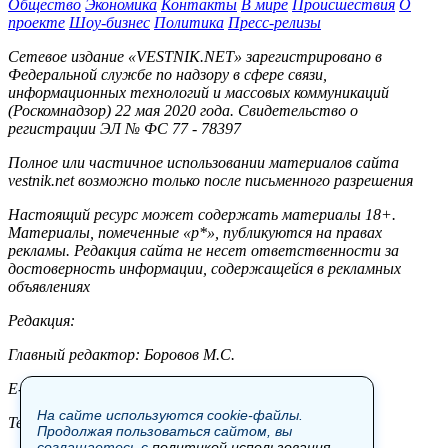
Общество
Экономика
Контакты
В мире
Происшествия
О
проекте
Шоу-бизнес
Политика
Пресс-релизы
Сетевое издание «VESTNIK.NET» зарегистрировано в
Федеральной службе по надзору в сфере связи,
информационных технологий и массовых коммуникаций
(Роскомнадзор) 22 мая 2020 года. Свидетельство о
регистрации ЭЛ № ФС 77 - 78397
Полное или частичное использовании материалов сайта
vestnik.net возможно только после письменного разрешения
Настоящий ресурс может содержать материалы 18+.
Материалы, помеченные «р*», публикуются на правах
рекламы. Редакция сайта не несет ответственности за
достоверность информации, содержащейся в рекламных
объявлениях
Редакция:
Главный редактор: Боровов М.С.
E-mail: site@vestnik.net, reb.msk@yandex.ru
На сайте используются cookie-файлы.
Тел.: +7 (921) 720-00-97
Продолжая пользоваться сайтом, вы
соглашаетесь с
политикой использования