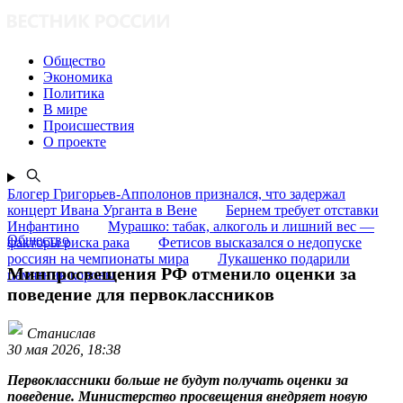
Общество
Экономика
Политика
В мире
Происшествия
О проекте
Блогер Григорьев-Апполонов признался, что задержал
концерт Ивана Урганта в Вене
Бернем требует отставки
Инфантино
Мурашко: табак, алкоголь и лишний вес —
Общество
факторы риска рака
Фетисов высказался о недопуске
россиян на чемпионаты мира
Лукашенко подарили
Минпросвещения РФ отменило оценки за
памятник коровы
поведение для первоклассников
Станислав
30 мая 2026, 18:38
Первоклассники больше не будут получать оценки за
поведение. Министерство просвещения внедряет новую