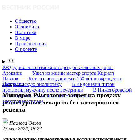
Общество
Экономика
Политика
В мире
Происшествия
О проекте
РЖД удивлена возможной арендой железных дорог
Армении
Ушёл из жизни мастер спорта Кирилл
Павлов
Книга с опозданием в 150 лет возвращена в
Общество
австралийскую библиотеку
В Индонезии питон
проглотил мужчину после вечеринки
В Нижегородской
Минздрав РФ готовит запрет на продажу
области поезд насмерть сбил мужчину на
электровелосипеде
рецептурных лекарств без электронного
рецепта
Павлова Ольга
27 мая 2026, 18:24
Министерство здравоохранения России разрабатывает