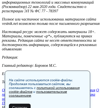
информационных технологий и массовых коммуникаций
(Роскомнадзор) 22 мая 2020 года. Свидетельство о
регистрации ЭЛ № ФС 77 - 78397
Полное или частичное использовании материалов сайта
vestnik.net возможно только после письменного разрешения
Настоящий ресурс может содержать материалы 18+.
Материалы, помеченные «р*», публикуются на правах
рекламы. Редакция сайта не несет ответственности за
достоверность информации, содержащейся в рекламных
объявлениях
Редакция:
Главный редактор: Боровов М.С.
E-mail: site@vestnik.net, reb.msk@yandex.ru
На сайте используются cookie-файлы.
Тел.: +7 (921) 720-00-97
Продолжая пользоваться сайтом, вы
соглашаетесь с
политикой использования
Общество
Экономика
Контакты
В мире
Происшествия
О
cookie-файлов
и
пользовательским
проекте
Шоу-бизнес
Политика
Пресс-релизы
Политика
соглашением
.
использования cookie-файлов
Пользовательское соглашение
Новости, аналитика, прогнозы и другие материалы,
Согласен