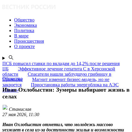
Общество
Экономика
Политика
В мире
Происшествия
О проекте
ПСБ повысил ставки по вкладам до 14,2% после решения
ЦБ
Эффективное лечение гепатита C в Херсонской
области
Спасатели нашли заблудшую грибницу в
Общество
Приморье
Магнит изменит бизнес-модель, но не
закроется
Приостановка работы энергоблока на АЭС
Иван Охлобыстин: Зумеры выбирают жизнь в
«Пакш»
селах
Станислав
27 мая 2026, 11:30
Иван Охлобыстин отметил, что молодежь массово
уезжает в села из-за доступности жилья и возможности