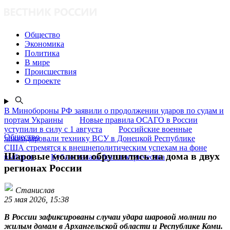
Общество
Экономика
Политика
В мире
Происшествия
О проекте
В Минобороны РФ заявили о продолжении ударов по судам и
портам Украины
Новые правила ОСАГО в России
уступили в силу с 1 августа
Российские военные
Общество
ликвидировали технику ВСУ в Донецкой Республике
США стремятся к внешнеполитическим успехам на фоне
Шаровые молнии обрушились на дома в двух
выборов
Куба осталась без электричества
регионах России
Станислав
25 мая 2026, 15:38
В России зафиксированы случаи удара шаровой молнии по
жилым домам в Архангельской области и Республике Коми.