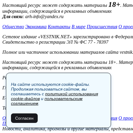
18+
Настоящий ресурс может содержать материалы
. Мат
информации, содержащейся в рекламных объявлениях
Для связи
: arh-info@yandex.ru
Общество
Экономика
Контакты
В мире
Происшествия
О прое
Сетевое издание «VESTNIK.NET» зарегистрировано в Федерально
Свидетельство о регистрации ЭЛ № ФС 77 - 78397
Полное или частичное использовании материалов сайта vestnik
Настоящий ресурс может содержать материалы 18+. Материал
информации, содержащейся в рекламных объявлениях
Редакция:
На сайте используются cookie-файлы.
Главный редактор: Боровов М.С.
Продолжая пользоваться сайтом, вы
соглашаетесь с
политикой использования
E-mail: site@vestnik.net, reb.msk@yandex.ru
cookie-файлов
и
пользовательским
соглашением
.
Тел.: +7 (921) 720-00-97
Общество
Экономика
Контакты
В мире
Происшествия
О прое
Согласен
Пользовательское соглашение
Новости, аналитика, прогнозы и другие материалы, представле