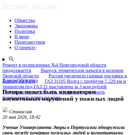
Общество
Экономика
Политика
В мире
Происшествия
О проекте
Ремонт в поликлинике №4 Новгородской области
продолжается
Выпуск термочехлов начался в колонии
Тверской области
Россия увеличила газовые поставки в
В миреОбщество
Европу на 3,4%
ГАЗ 31105 Волга с пробегом 5 220 км и
тюнингом под ГАЗ 21 выставлена за 3 млн рублей
Почерк может быть индикатором
Россиянам рассказали, как за пять минут оценить
безопасность пляжа на море
когнитивных нарушений у пожилых людей
Станислав
20 мая 2026, 18:42
Ученые Университета Эворы в Португалии обнаружили
связь между почерком пожилых людей и когнитивными