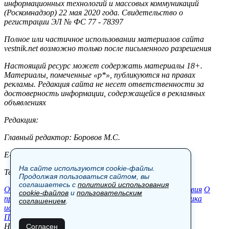
информационных технологий и массовых коммуникаций
(Роскомнадзор) 22 мая 2020 года. Свидетельство о
регистрации ЭЛ № ФС 77 - 78397
Полное или частичное использовании материалов сайта
vestnik.net возможно только после письменного разрешения
Настоящий ресурс может содержать материалы 18+.
Материалы, помеченные «р*», публикуются на правах
рекламы. Редакция сайта не несет ответственности за
достоверность информации, содержащейся в рекламных
объявлениях
Редакция:
Главный редактор: Боровов М.С.
E-mail: site@vestnik.net, reb.msk@yandex.ru
На сайте используются cookie-файлы.
Тел.: +7 (921) 720-00-97
Продолжая пользоваться сайтом, вы
соглашаетесь с
политикой использования
Общество
Экономика
Контакты
В мире
Происшествия
О
cookie-файлов
и
пользовательским
проекте
Шоу-бизнес
Политика
Пресс-релизы
Политика
соглашением
.
использования cookie-файлов
Пользовательское соглашение
Новости, аналитика, прогнозы и другие материалы,
Согласен