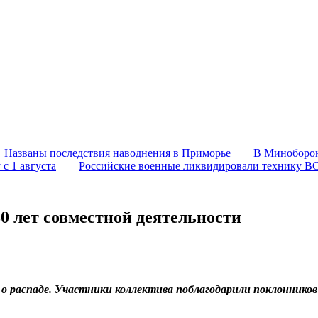
Названы последствия наводнения в Приморье
В Миноборон
с 1 августа
Российские военные ликвидировали технику В
30 лет совместной деятельности
ла о распаде. Участники коллектива поблагодарили поклоннико