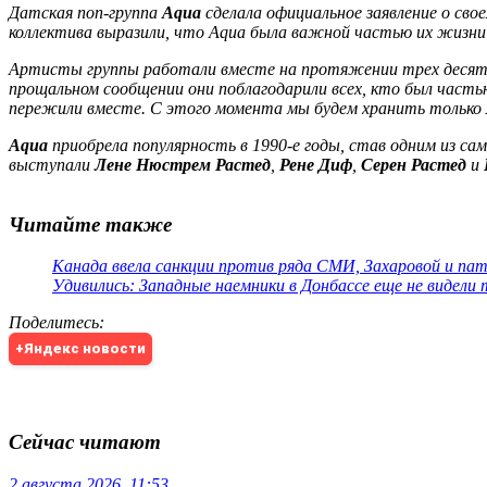
Датская поп-группа
Aqua
сделала официальное заявление о сво
коллектива выразили, что
Aqua
была важной частью их жизни и
Артисты группы работали вместе на протяжении трех десятил
прощальном сообщении они поблагодарили всех, кто был частью
пережили вместе. С этого момента мы будем хранить только 
Aqua
приобрела популярность в 1990-е годы, став одним из сам
выступали
Лене Нюстрем Растед
,
Рене Диф
,
Серен Растед
и
Читайте также
Канада ввела санкции против ряда СМИ, Захаровой и па
Удивились: Западные наемники в Донбассе еще не видели
Поделитесь
:
+Яндекс новости
Сейчас читают
2 августа 2026, 11:53