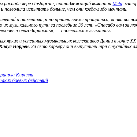
ем распаде через
Instagram
, принадлежащий компании
Meta
, кото
 позволила испытать больше, чем они когда-либо мечтали.
етий и отметили, что пришло время прощаться, «пока воспоми
 их музыкального пути за последние 30 лет. «Спасибо вам за лю
любовь и благодарность», — поделились музыканты.
ых ярких и успешных музыкальных коллективов Дании в конце XX 
Клаус Норрен
. За свою карьеру они выпустили три студийных а
триарха Кирилла
 таких боевых действий