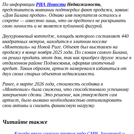
По информации
РИА
Новости
Недвижимость
,
представитель компании подтвердил факт продажи, заявив:
«Дом Билана продан». Однако имя покупателя осталось в
секрете — известно лишь, что он предпочел не раскрывать
свою личность и не является публичной фигурой.
Двухуровневый коттедж, площадь которого составляет 440
квадратных метров, находится в элитном поселке
«Монтевиль» на Новой Риге. Объект был выставлен на
продажу в конце ноября 2025 года. По словам самого Билана,
он решил продать этот дом, так как приобрел другое жилье в
отдаленном районе Подмосковья, оформив ипотечный
кредит. Таким образом, артист намеревался избавиться от
двух своих старых объектов недвижимости.
Ранее, в марте 2026 года, стоимость особняка в
«Монтевиле» была снижена, что способствовало успешному
завершению сделки. Это решение, как утверждает сам
артист, было вызвано необходимостью оптимизировать
свои активы и снизить финансовую нагрузку.
Читайте также
Канада ввела санкции против ряда СМИ, Захаровой и