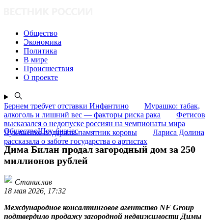
Общество
Экономика
Политика
В мире
Происшествия
О проекте
Бернем требует отставки Инфантино
Мурашко: табак,
алкоголь и лишний вес — факторы риска рака
Фетисов
высказался о недопуске россиян на чемпионаты мира
ОбществоШоу-бизнес
Лукашенко подарили памятник коровы
Лариса Долина
рассказала о заботе государства о артистах
Дима Билан продал загородный дом за 250
миллионов рублей
Станислав
18 мая 2026, 17:32
Международное консалтинговое агентство NF Group
подтвердило продажу загородной недвижимости Димы