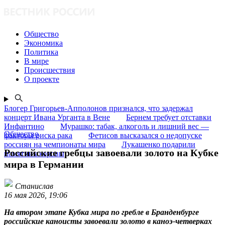
Общество
Экономика
Политика
В мире
Происшествия
О проекте
Блогер Григорьев-Апполонов признался, что задержал
концерт Ивана Урганта в Вене
Бернем требует отставки
Инфантино
Мурашко: табак, алкоголь и лишний вес —
Общество
факторы риска рака
Фетисов высказался о недопуске
россиян на чемпионаты мира
Лукашенко подарили
Российские гребцы завоевали золото на Кубке
памятник коровы
мира в Германии
Станислав
16 мая 2026, 19:06
На втором этапе Кубка мира по гребле в Бранденбурге
российские каноисты завоевали золото в каноэ-четверках