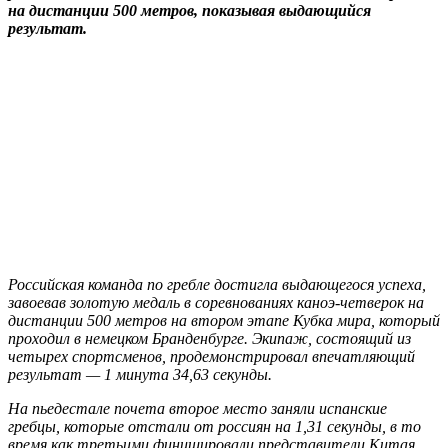
на дистанции 500 метров, показывая выдающийся
результат.
Российская команда по гребле достигла выдающегося успеха,
завоевав золотую медаль в соревнованиях каноэ-четверок на
дистанции 500 метров на втором этапе Кубка мира, который
проходил в немецком Бранденбурге. Экипаж, состоящий из
четырех спортсменов, продемонстрировал впечатляющий
результат — 1 минута 34,63 секунды.
На пьедестале почета второе место заняли испанские
гребцы, которые отстали от россиян на 1,31 секунды, в то
время как третьими финишировали представители Китая,