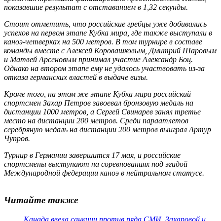
показавшие результат с отставанием в 1,32 секунды.
Стоит отметить, что российские гребцы уже добивались
успехов на первом этапе Кубка мира, где также выступали в
каноэ-четверках на 500 метров. В том турнире в составе
команды вместе с Алексей Коровашковым, Дмитрий Шаровым
и Матвей Арсеновым принимал участие Александр Боц.
Однако на втором этапе ему не удалось участвовать из-за
отказа германских властей в выдаче визы.
Кроме того, на этом же этапе Кубка мира российский
спортсмен Захар
Петров
завоевал бронзовую медаль на
дистанции 1000 метров, а Сергей Свинарев занял третье
место на дистанции 200 метров. Среди параатлетов
серебряную медаль на дистанции 200 метров выиграл Артур
Чупров.
Турнир в Германии завершится 17 мая, и российские
спортсмены выступают на соревнованиях под эгидой
Международной федерации каноэ в нейтральном статусе.
Читайте также
Канада ввела санкции против ряда СМИ, Захаровой и