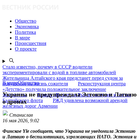
Общество
Экономика
Политика
В мире
Происшествия
О проекте
Стало известно, почему в СССР водители
экспериментировали с водой в топливе автомобилей
Жительница Алтайского края предстанет перед судом за
В миреОбщество
покушение на жизнь сожителя
Реконструкция центра
«Детство» получила положительное заключение
Украина не предупреждала Эстонию и Латвию
экспертизы
Танкер «Валентин Рыков» вступил в состав
Балтийского флота
РЖД удивлена возможной арендой
о дронах
железных дорог Армении
Станислав
16 мая 2026, 9:02
Финское Yle сообщает, что Украина не уведомила Эстонию
и Латвию о беспилотниках, угрожающих НАТО. Эстония и