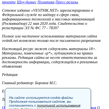
проекте
Шоу-бизнес
Политика
Пресс-релизы
Сетевое издание «VESTNIK.NET» зарегистрировано в
Федеральной службе по надзору в сфере связи,
информационных технологий и массовых коммуникаций
(Роскомнадзор) 22 мая 2020 года. Свидетельство о
регистрации ЭЛ № ФС 77 - 78397
Полное или частичное использовании материалов сайта
vestnik.net возможно только после письменного разрешения
Настоящий ресурс может содержать материалы 18+.
Материалы, помеченные «р*», публикуются на правах
рекламы. Редакция сайта не несет ответственности за
достоверность информации, содержащейся в рекламных
объявлениях
Редакция:
Главный редактор: Боровов М.С.
E-mail: site@vestnik.net, reb.msk@yandex.ru
На сайте используются cookie-файлы.
Тел.: +7 (921) 720-00-97
Продолжая пользоваться сайтом, вы
соглашаетесь с
политикой использования
Общество
Экономика
Контакты
В мире
Происшествия
О