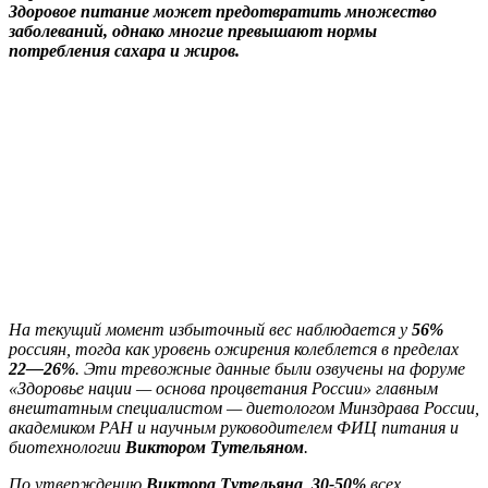
Здоровое питание может предотвратить множество
заболеваний, однако многие превышают нормы
потребления сахара и жиров.
На текущий момент избыточный вес наблюдается у
56%
россиян, тогда как уровень ожирения колеблется в пределах
22—26%
. Эти тревожные данные были озвучены на форуме
«Здоровье нации — основа процветания России» главным
внештатным специалистом — диетологом Минздрава России,
академиком РАН и научным руководителем ФИЦ питания и
биотехнологии
Виктором Тутельяном
.
По утверждению
Виктора Тутельяна
,
30-50%
всех