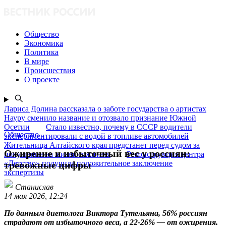
Общество
Экономика
Политика
В мире
Происшествия
О проекте
Лариса Долина рассказала о заботе государства о артистах
Науру сменило название и отозвало признание Южной
Осетии
Стало известно, почему в СССР водители
Общество
экспериментировали с водой в топливе автомобилей
Жительница Алтайского края предстанет перед судом за
Ожирение и избыточный вес у россиян:
покушение на жизнь сожителя
Реконструкция центра
«Детство» получила положительное заключение
тревожные цифры
экспертизы
Станислав
14 мая 2026, 12:24
По данным диетолога Виктора Тутельяна, 56% россиян
страдают от избыточного веса, а 22-26% — от ожирения.