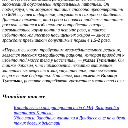
заболеваний обусловлены неправильным питанием. Он
подчеркнул, что здоровое питание способно предотвратить
до
80%
случаев инфарктов, инсультов и сахарного диабета.
Диетолог отметил, что среди основных проблем с питанием
россиян значится избыточное потребление сахара,
превышающее норму почти в четыре раза, а также
избыточное количество насыщенных жиров — многие
граждане превышают допустимые нормы в
1,5-2
раза.
«Первым вызовом, требующим незамедлительного решения,
является высокая калорийность рациона, которая приводит к
избыточной массе тела у населения», — указал
Тутельян
. Он
также добавил, что наблюдается нехватка витаминов,
минеральных веществ и микронутриентов, что вызывает
выраженные дефициты. При этом, как отметил
Виктор
Тутельян
, россияне потребляют чрезмерное количество соли.
Читайте также
Канада ввела санкции против ряда СМИ, Захаровой и
патриарха Кирилла
Удивились: Западные наемники в Донбассе еще не видели
таких боевых действий