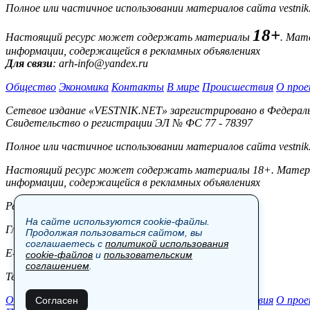
Полное или частичное использовании материалов сайта vestnik
18+
Настоящий ресурс может содержать материалы
. Мат
информации, содержащейся в рекламных объявлениях
Для связи
: arh-info@yandex.ru
Общество
Экономика
Контакты
В мире
Происшествия
О прое
Сетевое издание «VESTNIK.NET» зарегистрировано в Федерально
Свидетельство о регистрации ЭЛ № ФС 77 - 78397
Полное или частичное использовании материалов сайта vestnik
Настоящий ресурс может содержать материалы 18+. Материал
информации, содержащейся в рекламных объявлениях
Редакция:
На сайте используются cookie-файлы.
Главный редактор: Боровов М.С.
Продолжая пользоваться сайтом, вы
соглашаетесь с
политикой использования
E-mail: site@vestnik.net, reb.msk@yandex.ru
cookie-файлов
и
пользовательским
соглашением
.
Тел.: +7 (921) 720-00-97
Общество
Экономика
Контакты
В мире
Происшествия
О прое
Согласен