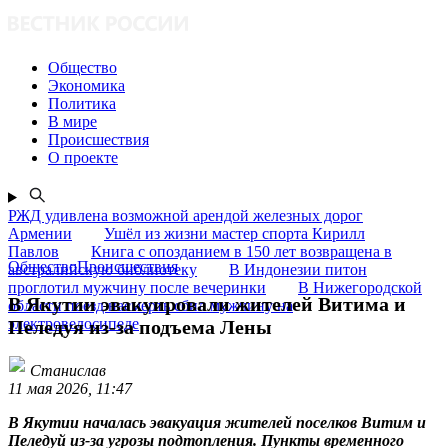
Общество
Экономика
Политика
В мире
Происшествия
О проекте
РЖД удивлена возможной арендой железных дорог
Армении
Ушёл из жизни мастер спорта Кирилл
Павлов
Книга с опозданием в 150 лет возвращена в
ОбществоПроисшествия
австралийскую библиотеку
В Индонезии питон
проглотил мужчину после вечеринки
В Нижегородской
В Якутии эвакуировали жителей Витима и
области поезд насмерть сбил мужчину на
электровелосипеде
Пеледуя из-за подъема Лены
Станислав
11 мая 2026, 11:47
В Якутии началась эвакуация жителей поселков Витим и
Пеледуй из-за угрозы подтопления. Пункты временного