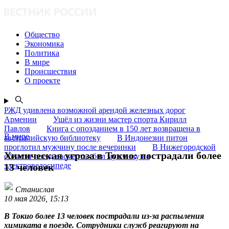
Общество
Экономика
Политика
В мире
Происшествия
О проекте
РЖД удивлена возможной арендой железных дорог
Армении
Ушёл из жизни мастер спорта Кирилл
Павлов
Книга с опозданием в 150 лет возвращена в
В мире
австралийскую библиотеку
В Индонезии питон
проглотил мужчину после вечеринки
В Нижегородской
Химическая угроза в Токио: пострадали более
области поезд насмерть сбил мужчину на
электровелосипеде
13 человек
Станислав
10 мая 2026, 15:13
В Токио более 13 человек пострадали из-за распыления
химиката в поезде. Сотрудники служб реагируют на