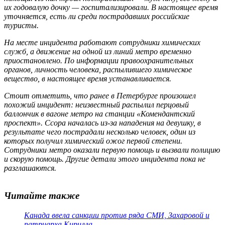
их годовалую дочку — госпитализировали. В
настоящее время
уточняется, есть ли среди пострадавших российские
туристы.
На месте инцидента работают сотрудники химических
служб, а движение на одной из линий метро временно
приостановлено. По информации правоохранительных
органов, личность человека, распылившего химическое
вещество, в
настоящее время
устанавливается.
Стоит отметить, что ранее в Петербурге произошел
похожий инцидент: неизвестный распылил перцовый
баллончик в вагоне метро на станции «Комендантский
проспект». Ссора началась из-за нападения на девушку, в
результате чего пострадали несколько человек, один из
которых получил химический ожог первой степени.
Сотрудники метро оказали первую помощь и вызвали полицию
и скорую помощь. Другие детали этого инцидента пока не
разглашаются.
Читайте также
Канада ввела санкции против ряда СМИ, Захаровой и
патриарха Кирилла