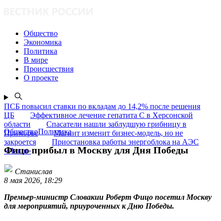
Общество
Экономика
Политика
В мире
Происшествия
О проекте
ПСБ повысил ставки по вкладам до 14,2% после решения
ЦБ
Эффективное лечение гепатита C в Херсонской
области
Спасатели нашли заблудшую грибницу в
ОбществоПолитика
Приморье
Магнит изменит бизнес-модель, но не
закроется
Приостановка работы энергоблока на АЭС
Фицо прибыл в Москву для Дня Победы
«Пакш»
Станислав
8 мая 2026, 18:29
Премьер-министр Словакии Роберт Фицо посетил Москву
для мероприятий, приуроченных к Дню Победы.