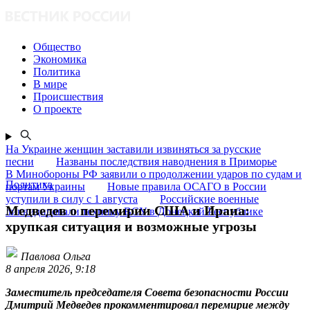
Общество
Экономика
Политика
В мире
Происшествия
О проекте
На Украине женщин заставили извиняться за русские
песни
Названы последствия наводнения в Приморье
В Минобороны РФ заявили о продолжении ударов по судам и
Политика
портам Украины
Новые правила ОСАГО в России
уступили в силу с 1 августа
Российские военные
Медведев о перемирии США и Ирана:
ликвидировали технику ВСУ в Донецкой Республике
хрупкая ситуация и возможные угрозы
Павлова Ольга
8 апреля 2026, 9:18
Заместитель председателя Совета безопасности России
Дмитрий Медведев прокомментировал перемирие между