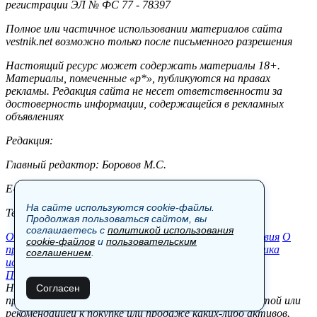
регистрации ЭЛ № ФС 77 - 78397
Полное или частичное использовании материалов сайта
vestnik.net возможно только после письменного разрешения
Настоящий ресурс может содержать материалы 18+.
Материалы, помеченные «р*», публикуются на правах
рекламы. Редакция сайта не несет ответственности за
достоверность информации, содержащейся в рекламных
объявлениях
Редакция:
Главный редактор: Боровов М.С.
E-mail: site@vestnik.net, reb.msk@yandex.ru
На сайте используются cookie-файлы.
Тел.: +7 (921) 720-00-97
Продолжая пользоваться сайтом, вы
соглашаетесь с
политикой использования
Общество
Экономика
Контакты
В мире
Происшествия
О
cookie-файлов
и
пользовательским
проекте
Шоу-бизнес
Политика
Пресс-релизы
Политика
соглашением
.
использования cookie-файлов
Пользовательское соглашение
Новости, аналитика, прогнозы и другие материалы,
Согласен
представленные на данном сайте, не являются офертой или
рекомендацией к покупке или продаже каких-либо активов.