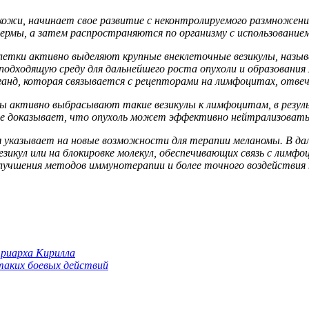
 кожи, начинает свое развитие с неконтролируемого размножения
дермы, а затем распространяются по организму с использование
клетки активно выделяют крупные внеклеточные везикулы, назы
одходящую среду для дальнейшего роста опухоли и образования 
ганд, которая связывается с рецепторами на лимфоцитах, отве
омы активно выбрасывают такие везикулы к лимфоцитам, в резу
 доказывает, что опухоль может эффективно нейтрализовать 
указывает на новые возможности для терапии меланомы. В да
икул или на блокировке молекул, обеспечивающих связь с лимфо
учшения методов иммунотерапии и более точного воздействия н
триарха Кирилла
 таких боевых действий