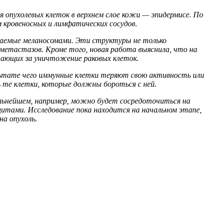
 опухолевых клеток в верхнем слое кожи — эпидермисе. По
м кровеносных и лимфатических сосудов.
ваемые меланосомами. Эти структуры не только
метастазов. Кроме того, новая работа выяснила, что на
чающих за уничтожение раковых клеток.
льтате чего иммунные клетки теряют свою активность или
те клетки, которые должны бороться с ней.
льнейшем, например, можно будет сосредоточиться на
цитами. Исследование пока находится на начальном этапе,
а опухоль.