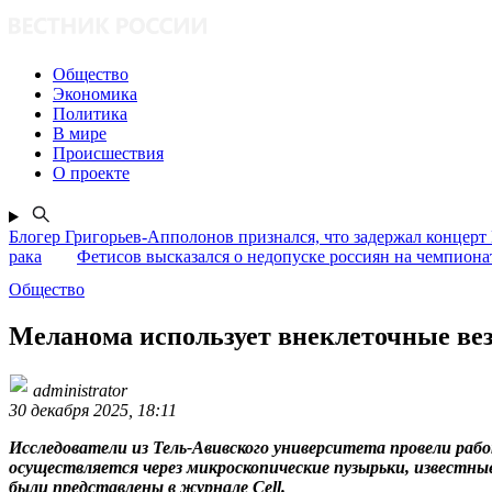
Общество
Экономика
Политика
В мире
Происшествия
О проекте
Блогер Григорьев-Апполонов признался, что задержал концерт
рака
Фетисов высказался о недопуске россиян на чемпион
Общество
Меланома использует внеклеточные ве
administrator
30 декабря 2025, 18:11
Исследователи из Тель-Авивского университета провели ра
осуществляется через микроскопические пузырьки, известн
были представлены в журнале Cell.