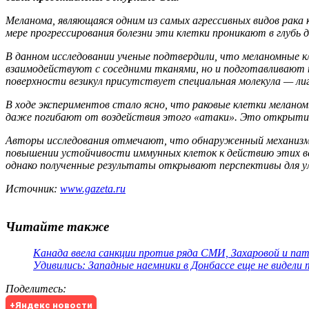
Меланома, являющаяся одним из самых агрессивных видов рака
мере прогрессирования болезни эти клетки проникают в глубь 
В данном исследовании ученые подтвердили, что меланомные 
взаимодействуют с соседними тканями, но и подготавливают п
поверхности везикул присутствует специальная молекула — ли
В ходе экспериментов стало ясно, что раковые клетки мелан
даже погибают от воздействия этого «атаки». Это открытие
Авторы исследования отмечают, что обнаруженный механизм 
повышении устойчивости иммунных клеток к действию этих вез
однако полученные результаты открывают перспективы для ул
Источник:
www.gazeta.ru
Читайте также
Канада ввела санкции против ряда СМИ, Захаровой и па
Удивились: Западные наемники в Донбассе еще не видели
Поделитесь
:
+Яндекс новости