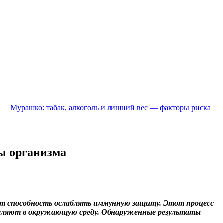
Мурашко: табак, алкоголь и лишний вес — факторы риска
ы организма
еют способность ослаблять иммунную защиту. Этот процесс
ыделяют в окружающую среду. Обнаруженные результаты