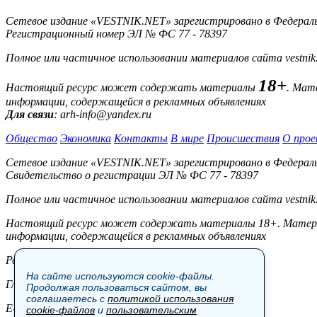
Сетевое издание «VESTNIK.NET» зарегистрировано в Федерально
Регистрационный номер ЭЛ № ФС 77 - 78397
Полное или частичное использовании материалов сайта vestnik
18+
Настоящий ресурс может содержать материалы
. Мат
информации, содержащейся в рекламных объявлениях
Для связи
: arh-info@yandex.ru
Общество
Экономика
Контакты
В мире
Происшествия
О прое
Сетевое издание «VESTNIK.NET» зарегистрировано в Федерально
Свидетельство о регистрации ЭЛ № ФС 77 - 78397
Полное или частичное использовании материалов сайта vestnik
Настоящий ресурс может содержать материалы 18+. Материал
информации, содержащейся в рекламных объявлениях
Редакция:
На сайте используются cookie-файлы.
Главный редактор: Боровов М.С.
Продолжая пользоваться сайтом, вы
соглашаетесь с
политикой использования
E-mail: site@vestnik.net, reb.msk@yandex.ru
cookie-файлов
и
пользовательским