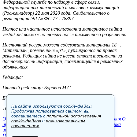
Федеральной службе по надзору в сфере связи,
информационных технологий и массовых коммуникаций
(Роскомнадзор) 22 мая 2020 года. Свидетельство о
регистрации ЭЛ № ФС 77 - 78397
Полное или частичное использовании материалов сайта
vestnik.net возможно только после письменного разрешения
Настоящий ресурс может содержать материалы 18+.
Материалы, помеченные «р*», публикуются на правах
рекламы. Редакция сайта не несет ответственности за
достоверность информации, содержащейся в рекламных
объявлениях
Редакция:
Главный редактор: Боровов М.С.
E-mail: site@vestnik.net, reb.msk@yandex.ru
На сайте используются cookie-файлы.
Тел.: +7 (921) 720-00-97
Продолжая пользоваться сайтом, вы
соглашаетесь с
политикой использования
Общество
Экономика
Контакты
В мире
Происшествия
О
cookie-файлов
и
пользовательским
проекте
Шоу-бизнес
Политика
Пресс-релизы
Политика
соглашением
.
использования cookie-файлов
Пользовательское соглашение