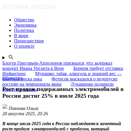
Общество
Экономика
Политика
В мире
Происшествия
О проекте
Блогер Григорьев-Апполонов признался, что задержал
концерт Ивана Урганта в Вене
Бернем требует отставки
Инфантино
Мурашко: табак, алкоголь и лишний вес —
Общество
факторы риска рака
Фетисов высказался о недопуске
россиян на чемпионаты мира
Лукашенко подарили
Рост продаж подержанных электромобилей в
памятник коровы
России достиг 25% в июле 2025 года
Павлова Ольга
20 августа 2025, 20:26
В конце июля 2025 года в России наблюдается заметный
рост продаж электромобилей с пробегом, который