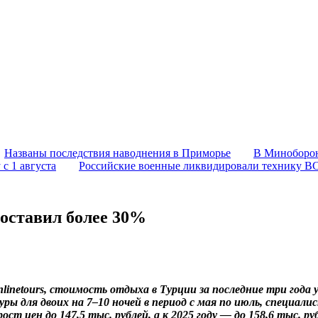
Названы последствия наводнения в Приморье
В Миноборон
с 1 августа
Российские военные ликвидировали технику В
составил более 30%
inetours, стоимость отдыха в Турции за последние три года у
уры для двоих на 7–10 ночей в период с мая по июль, специал
ст цен до 147,5 тыс. рублей, а к 2025 году — до 158,6 тыс. ру