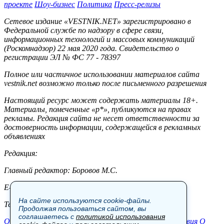
проекте
Шоу-бизнес
Политика
Пресс-релизы
Сетевое издание «VESTNIK.NET» зарегистрировано в
Федеральной службе по надзору в сфере связи,
информационных технологий и массовых коммуникаций
(Роскомнадзор) 22 мая 2020 года. Свидетельство о
регистрации ЭЛ № ФС 77 - 78397
Полное или частичное использовании материалов сайта
vestnik.net возможно только после письменного разрешения
Настоящий ресурс может содержать материалы 18+.
Материалы, помеченные «р*», публикуются на правах
рекламы. Редакция сайта не несет ответственности за
достоверность информации, содержащейся в рекламных
объявлениях
Редакция:
Главный редактор: Боровов М.С.
E-mail: site@vestnik.net, reb.msk@yandex.ru
На сайте используются cookie-файлы.
Тел.: +7 (921) 720-00-97
Продолжая пользоваться сайтом, вы
соглашаетесь с
политикой использования
Общество
Экономика
Контакты
В мире
Происшествия
О