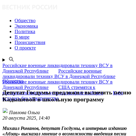
Общество
Экономика
Политика
В мире
Происшествия
О проекте
Российские военные ликвидировали технику ВСУ в
Донецкой Республике
Российские военные
ликвидировали технику ВСУ в Донецкой Республике
Общество
Российские военные ликвидировали технику ВСУ в
Донецкой Республике
США стремятся к
Депутат Госдумы предложил включить песню
внешнеполитическим успехам на фоне выборов
Куба
осталась без электричества
Кадышевой в школьную программу
Павлова Ольга
20 августа 2025, 14:40
Михаил Романов, депутат Госдумы, в интервью изданию
«Абзац» высказал мнение о возможности введения песни